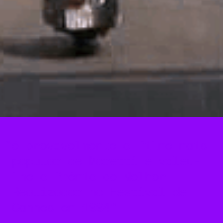
é provavelmente o filme mais
popular de Moretti e valeu-
lhe o Prémio de Melhor
Realizador no Festival de
Cannes em 1994