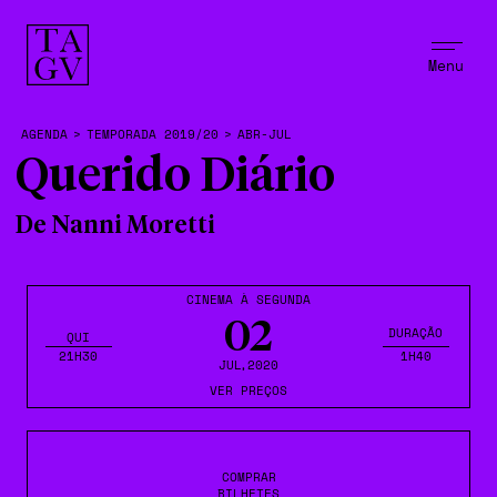
Menu
AGENDA
>
TEMPORADA 2019/20
>
ABR-JUL
Querido Diário
De Nanni Moretti
CINEMA À SEGUNDA
02
DURAÇÃO
QUI
21H30
1H40
JUL
,2020
VER PREÇOS
COMPRAR
BILHETES