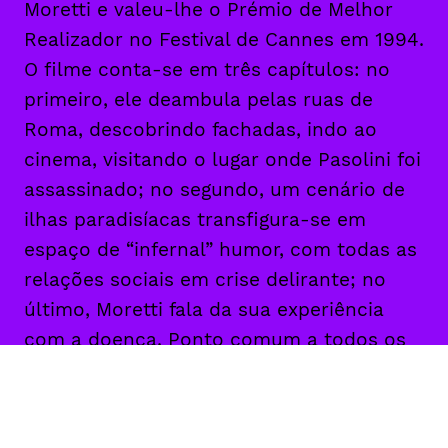
Moretti e valeu-lhe o Prémio de Melhor
Realizador no Festival de Cannes em 1994.
O filme conta-se em três capítulos: no
primeiro, ele deambula pelas ruas de
Roma, descobrindo fachadas, indo ao
cinema, visitando o lugar onde Pasolini foi
assassinado; no segundo, um cenário de
ilhas paradisíacas transfigura-se em
espaço de “infernal” humor, com todas as
relações sociais em crise delirante; no
último, Moretti fala da sua experiência
com a doença. Ponto comum a todos os
capítulos? Um cineasta que filma na
primeira pessoa, não para afirmar a
verdade da sua visão, antes sublinhando a