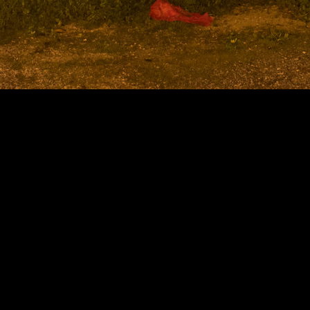
residência de fotografia
pelo fotógrafo Augusto
Brázio, no âmbito do
espetáculo Diário de Uma
República III, da companhia
Amarelo Silvestre (estreia
em fevereiro de 2026)
Diário de uma República é um projeto de