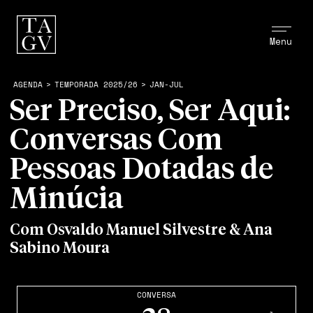
Menu
AGENDA
>
TEMPORADA 2025/26
>
JAN-JUL
Ser Preciso, Ser Aqui:
Conversas Com
Pessoas Dotadas de
Minúcia
Com Osvaldo Manuel Silvestre & Ana
Sabino Moura
CONVERSA