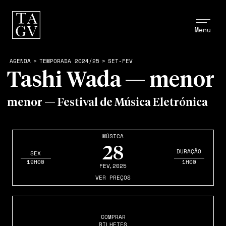
Menu
AGENDA
>
TEMPORADA 2024/25
>
SET-FEV
Tashi Wada — menor
menor — Festival de Música Eletrónica
MÚSICA
28
DURAÇÃO
SEX
19H00
1H00
FEV
,2025
VER PREÇOS
COMPRAR
BILHETES