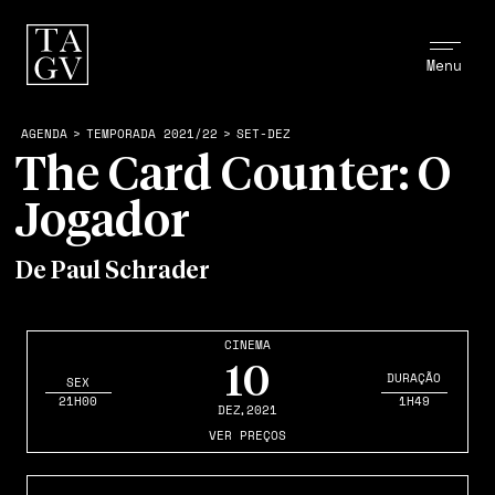
Menu
AGENDA
>
TEMPORADA 2021/22
>
SET-DEZ
The Card Counter: O
Jogador
De Paul Schrader
CINEMA
10
DURAÇÃO
SEX
21H00
1H49
DEZ
,2021
VER PREÇOS