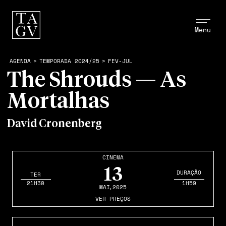
Menu
AGENDA
>
TEMPORADA 2024/25
>
FEV-JUL
The Shrouds — As
Mortalhas
David Cronenberg
CINEMA
13
DURAÇÃO
TER
21H30
1H59
MAI
,2025
VER PREÇOS