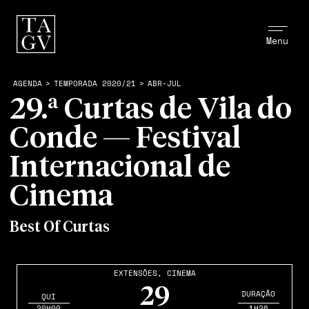
Menu
AGENDA
>
TEMPORADA 2020/21
>
ABR-JUL
29.ª Curtas de Vila do
Conde — Festival
Internacional de
Cinema
Best Of Curtas
EXTENSÕES
,
CINEMA
29
DURAÇÃO
QUI
20H00
1H26