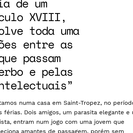
ia de um
culo XVIII,
olve toda uma
ões entre as
que passam
erbo e pelas
ntelectuais
tamos numa casa em Saint-Tropez, no períod
s férias. Dois amigos, um parasita elegante e
tista, entram num jogo com uma jovem que
leciona amantes de passagem, porém sem