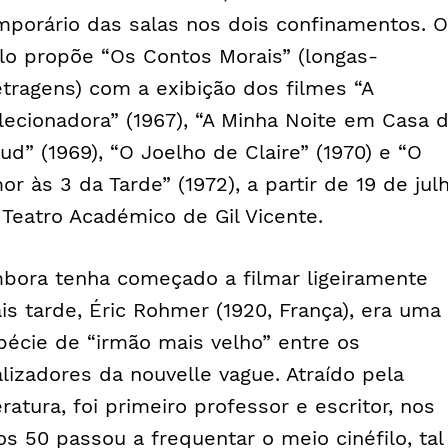
mporário das salas nos dois confinamentos. O
clo propõe “Os Contos Morais” (longas-
tragens) com a exibição dos filmes “A
lecionadora” (1967),
“
A Minha Noite em Casa 
ud” (1969), “O Joelho de Claire” (1970) e “O
or às 3 da Tarde” (1972), a partir de 19 de julh
 Teatro Académico de Gil Vicente.
bora tenha começado a filmar ligeiramente
is tarde, Éric Rohmer (1920, França), era uma
pécie de “irmão mais velho” entre os
alizadores da
nouvelle vague
. Atraído pela
eratura, foi primeiro professor e escritor, nos
os 50 passou a frequentar o meio cinéfilo, tal