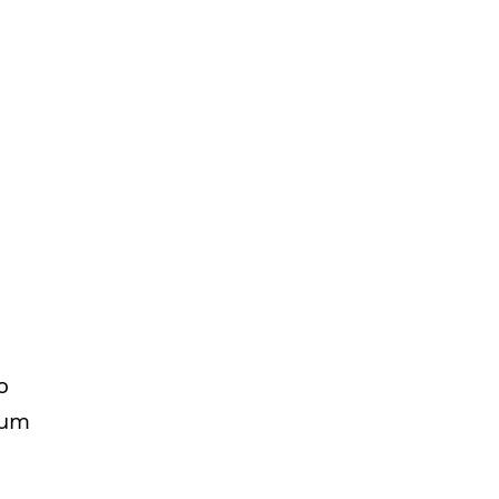
o
 um