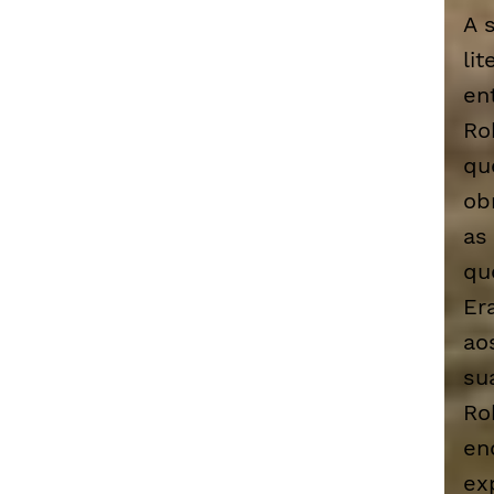
A 
li
en
Ro
qu
ob
as
qu
Er
ao
su
Ro
en
ex