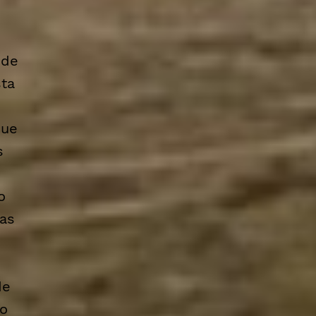
 de
sta
que
s
o
as
de
ço