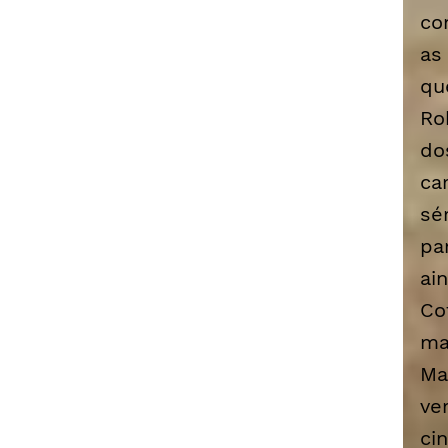
co
as
qu
Ro
d
ca
sé
pa
ai
Co
ma
Ma
ve
ci