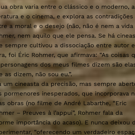
sua obra varia entre o clássico e o moderno, a
teratura e o cinema, e explora as contradições
tre a moral e o desejo (não, não é nem a vida
hmer, nem aquilo que ele pensa. Se há cinea
e sempre cultivou a dissociação entre autor e
ra, foi Éric Rohmer, que afirmava: “As coisas 
 personagens dos meus filmes dizem são ela
e as dizem, não sou eu.”.
a um cineasta da precisão, mas sempre abert
s pormenores inesperados, que incorporava n
as obras (no filme de André Labarthe, “Eric
hmer – Preuves à l’appui”, Rohmer fala da
orme importância do acaso). E nunca deixou 
perimentar, “oferecendo um verdadeiro espa