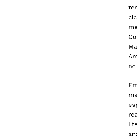
te
ci
me
Co
Ma
Am
no
Em
ma
es
re
lit
an