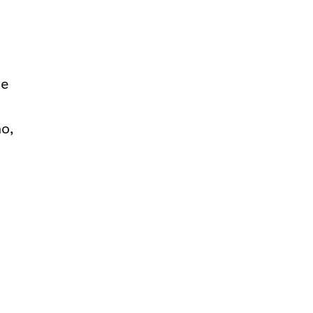
de
o,