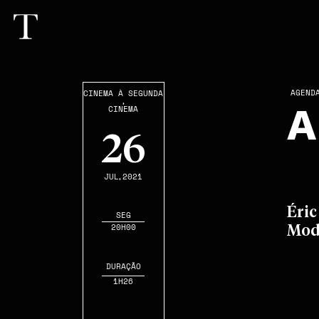
AGEND
CINEMA À SEGUNDA
,
A
CINEMA
26
JUL
,2021
Éric
SEG
20H00
Mod
DURAÇÃO
1H26