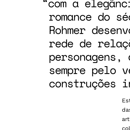
com a elegânc
romance do sé
Rohmer desenv
rede de relaç
personagens, 
sempre pelo v
construções i
Es
da
ar
co