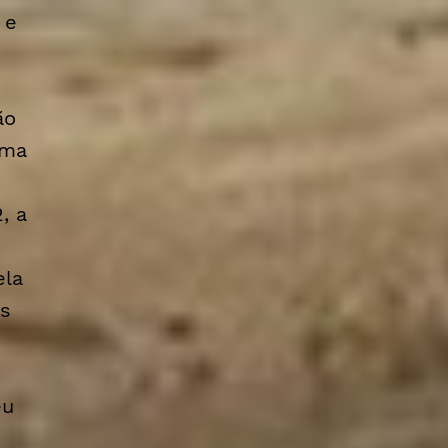
 e
ão
uma
, a
ela
es
e
eu