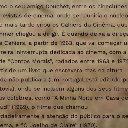
mo o seu amigo Douchet, entre os cineclubes
 revistas de cinema, onde se reuniria o núcleo
e mais tarde criou os Cahiers du Cinéma, que
hmer chegou a dirigir. É quando deixa a direç
os
Cahiers
, a partir de 1963, que vai começar 
rreira ininterrupta dedicada ao cinema, com a
rie “Contos Morais”, rodados entre 1963 e 1972
rtir de um livro que escrevera mas na altura
nda não publicara (em Portugal está editado p
tovia), onde se incluem alguns dos seus film
is célebres, como “A Minha Noite em Casa d
ud” (1969), o filme que chamou
rdadeiramente a atenção do público para o s
nema, e “O Joelho de Claire” (1970).