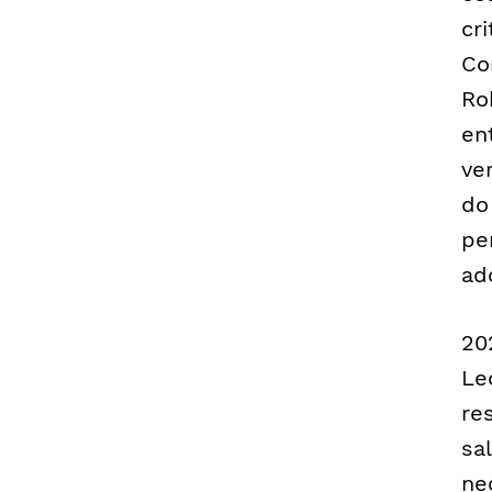
cr
Co
Ro
en
ve
do
pe
ad
20
Le
re
sa
ne