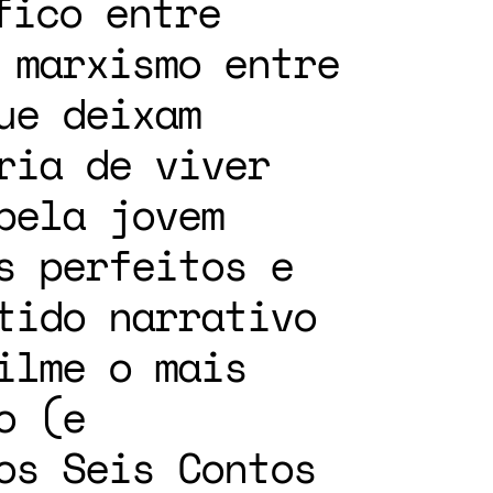
fico entre
 marxismo entre
ue deixam
ria de viver
pela jovem
s perfeitos e
tido narrativo
ilme o mais
o (e
os Seis Contos