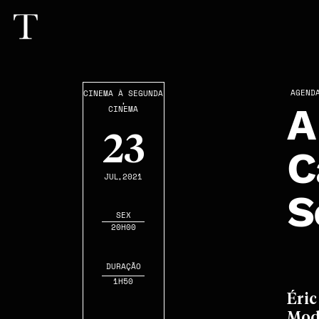
AGEND
CINEMA À SEGUNDA
,
A
CINEMA
23
C
JUL
,2021
S
SEX
20H00
DURAÇÃO
1H50
Éric
Mod