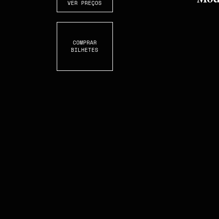
VER PREÇOS
COMPRAR
BILHETES
S
C
R
O
L
L