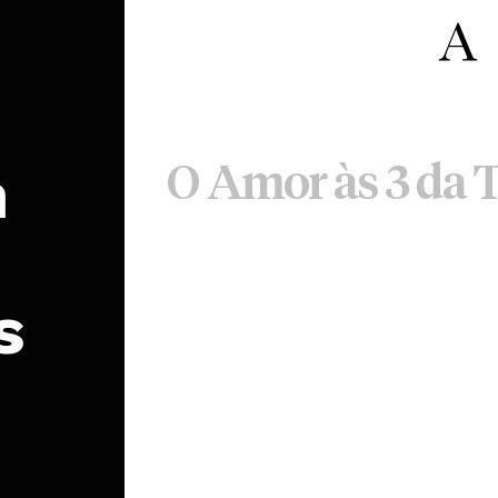
m
O Amor às 3 da 
s