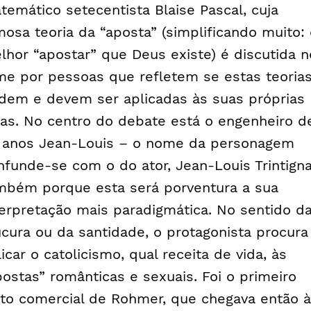
temático setecentista Blaise Pascal, cuja
mosa teoria da “aposta” (simplificando muito:
lhor “apostar” que Deus existe) é discutida n
lme por pessoas que refletem se estas teoria
dem e devem ser aplicadas às suas próprias
das. No centro do debate está o engenheiro d
 anos Jean-Louis – o nome da personagem
nfunde-se com o do ator, Jean-Louis Trintigna
mbém porque esta será porventura a sua
terpretação mais paradigmática. No sentido d
ucura ou da santidade, o protagonista procura
licar o catolicismo, qual receita de vida, às
postas” românticas e sexuais. Foi o primeiro
ito comercial de Rohmer, que chegava então à