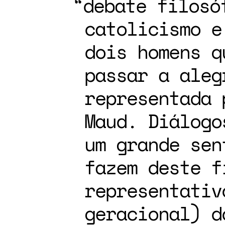
debate filosó
catolicismo e
dois homens q
passar a aleg
representada 
Maud. Diálogo
um grande sen
fazem deste f
representativ
geracional) d