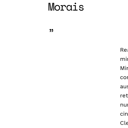
Morais
Re
mi
Mi
co
au
re
nu
ci
Cl