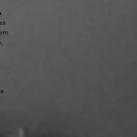
a
es
 em
,
de