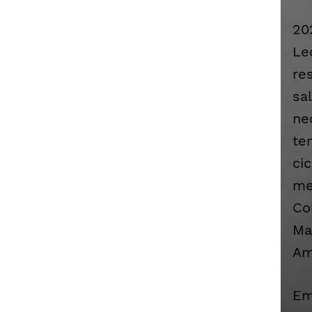
20
Le
re
sa
ne
te
ci
me
Co
Ma
Am
Em