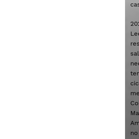
ca
20
Le
re
sa
ne
te
ci
me
Co
Ma
Am
no