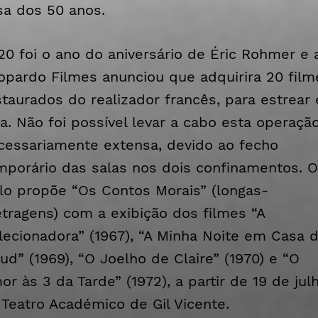
sa dos 50 anos.
20 foi o ano do aniversário de Éric Rohmer e 
opardo Filmes anunciou que adquirira 20 film
staurados do realizador francês, para estrear
la. Não foi possível levar a cabo esta operação
cessariamente extensa, devido ao fecho
mporário das salas nos dois confinamentos. O
clo propõe “Os Contos Morais” (longas-
tragens) com a exibição dos filmes “A
lecionadora” (1967),
“
A Minha Noite em Casa 
ud” (1969), “O Joelho de Claire” (1970) e “O
or às 3 da Tarde” (1972), a partir de 19 de julh
 Teatro Académico de Gil Vicente.