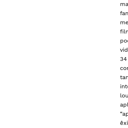
ma
fa
me
fi
po
vi
34
co
ta
in
lo
ap
“a
êx