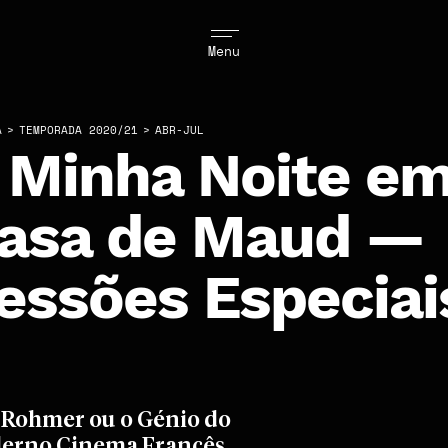
Menu
A
>
TEMPORADA 2020/21
>
ABR-JUL
 Minha Noite e
asa de Maud —
essões Especiai
 Rohmer ou o Génio do
erno Cinema Francês