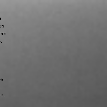
a
es
 em
,
de
o,