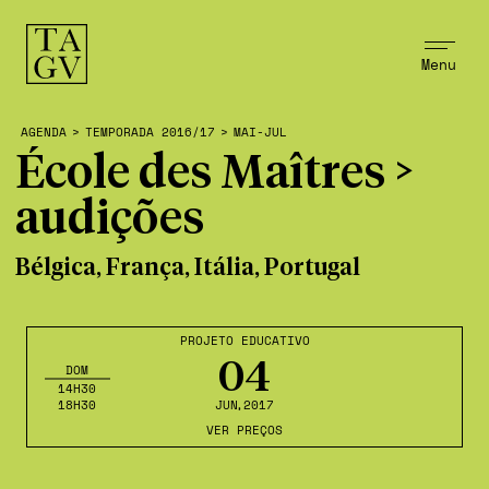
Menu
AGENDA
>
TEMPORADA 2016/17
>
MAI-JUL
École des Maîtres >
audições
Bélgica, França, Itália, Portugal
PROJETO EDUCATIVO
04
DOM
14H30
18H30
JUN
,2017
VER PREÇOS