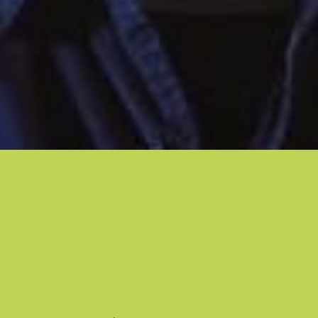
Projeto único de formação
para jovens atores
profissionais europeus