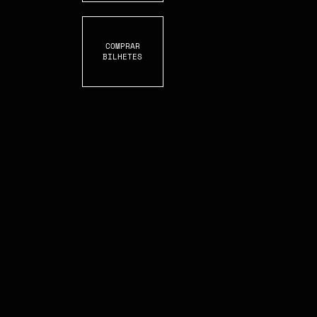
COMPRAR
BILHETES
S
C
O
L
L