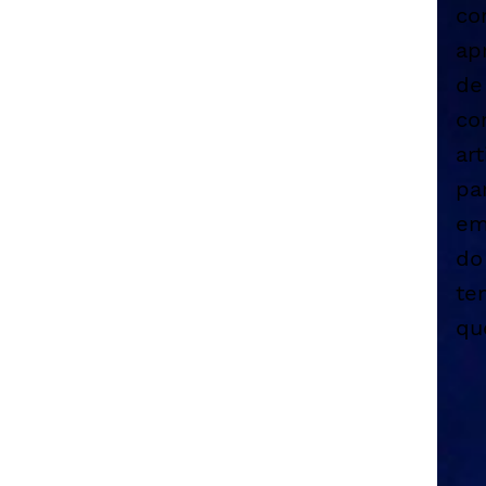
co
ap
de
co
ar
pa
em
do
te
qu