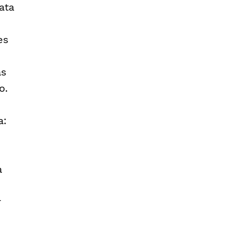
ata
es
as
o.
a:
à
r