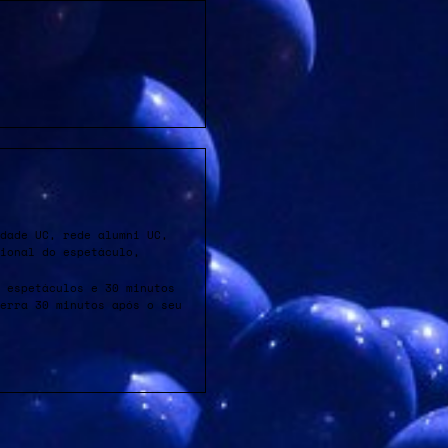
dade UC, rede alumni UC,
sional do espetáculo,
 espetáculos e 30 minutos
erra 30 minutos após o seu