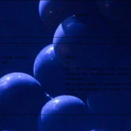
HORÁRIO
21H30
FAIXA ETÁRIA
PREÇO
M6
€7
€5 < 25, estudante, > 65, comuni
grupo ≥ 10, desempregado, profis
parcerias
Bilheteira TAGV 1 hora antes dos
antes das sessões de cinema. Enc
início