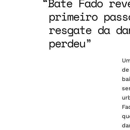
Bate Fado rev
primeiro pass
resgate da da
perdeu
Um
de
ba
se
ur
Fa
qu
da