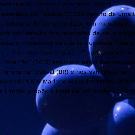
nvencionais. Vemos “Jacarandá” (2014)
resentado no Festival TODOS dentro de uma l
 costura onde Jonas realizou um monólogo
nstruído através das respostas de seus amigo
tistas e moradores de rua às questões “Nasci
ra …? Eu vou morrer para…?”. Também vemos
 “Orelhão” (2015) realizado nas casas-de-ba
 Panorama Festival (BR) e nos sanitários na
mporada 100% Marlene Monteiro Freitas (FR)
e Lander propôs a ideia de um confessionário