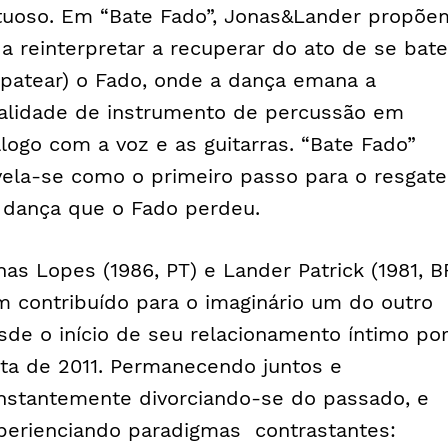
rtuoso. Em “Bate Fado”, Jonas&Lander propõe
 a reinterpretar a recuperar do ato de se bate
apatear) o Fado, onde a dança emana a
alidade de instrumento de percussão em
álogo com a voz e as guitarras. “Bate Fado”
vela-se como o primeiro passo para o resgate
 dança que o Fado perdeu.
nas Lopes (1986, PT) e Lander Patrick (1981, B
m contribuído para o imaginário um do outro
sde o início de seu relacionamento íntimo po
lta de 2011. Permanecendo juntos e
nstantemente divorciando-se do passado, e
perienciando paradigmas contrastantes: