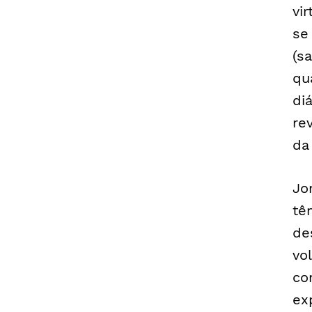
vi
se
(s
qu
di
re
da
Jo
tê
de
vo
co
ex