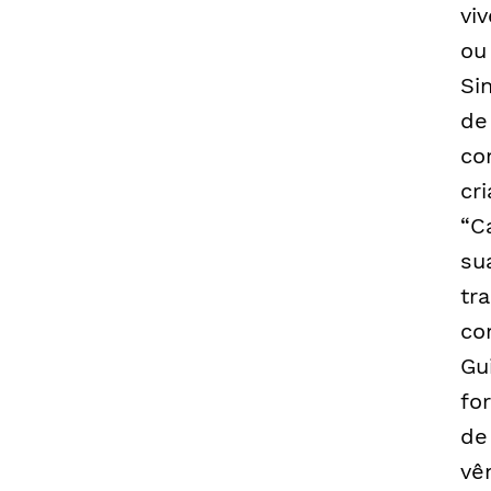
vi
ou
Si
de
co
cr
“C
su
tr
co
Gu
fo
de
vê