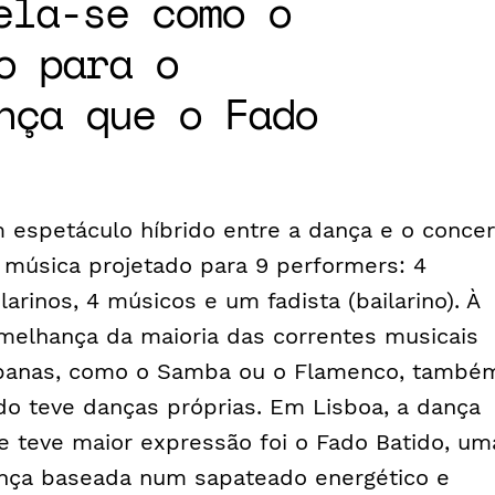
ela-se como o
o para o
nça que o Fado
 espetáculo híbrido entre a dança e o concer
 música projetado para 9 performers: 4
ilarinos, 4 músicos e um fadista (bailarino). À
melhança da maioria das correntes musicais
banas, como o Samba ou o Flamenco, també
do teve danças próprias. Em Lisboa, a dança
e teve maior expressão foi o Fado Batido, um
nça baseada num sapateado energético e