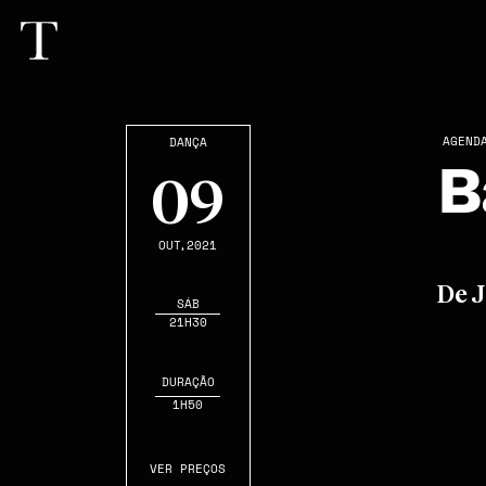
AGEND
DANÇA
B
09
OUT
,2021
De 
SÁB
21H30
DURAÇÃO
1H50
VER PREÇOS