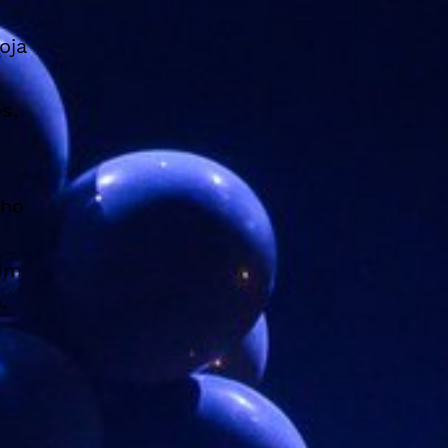
oja
s,
nho
 em
.