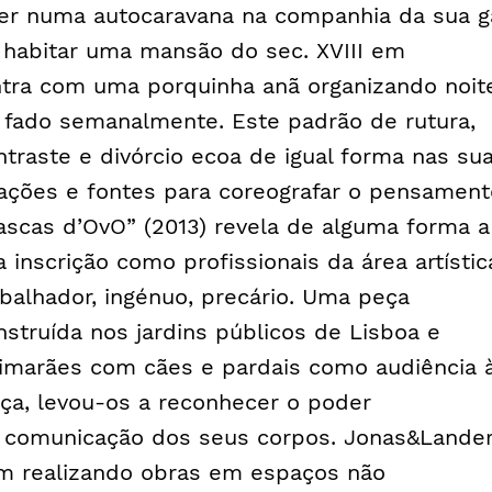
ver numa autocaravana na companhia da sua g
 habitar uma mansão do sec. XVIII em
ntra com uma porquinha anã organizando noit
 fado semanalmente. Este padrão de rutura,
ntraste e divórcio ecoa de igual forma nas su
iações e fontes para coreografar o pensament
ascas d’OvO” (2013) revela de alguma forma a
a inscrição como profissionais da área artístic
abalhador, ingénuo, precário. Uma peça
nstruída nos jardins públicos de Lisboa e
imarães com cães e pardais como audiência 
rça, levou-os a reconhecer o poder
 comunicação dos seus corpos. Jonas&Lande
m realizando obras em espaços não