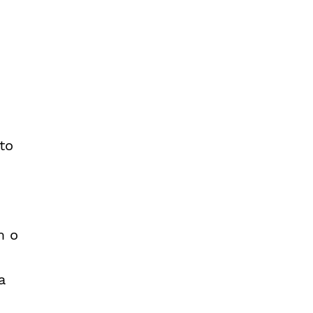
to
m o
a