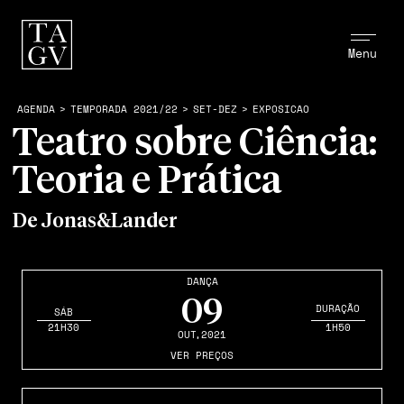
Menu
AGENDA
>
TEMPORADA 2021/22
>
SET-DEZ
>
EXPOSICAO
Teatro sobre Ciência:
Teoria e Prática
De Jonas&Lander
DANÇA
09
DURAÇÃO
SÁB
21H30
1H50
OUT
,2021
VER PREÇOS