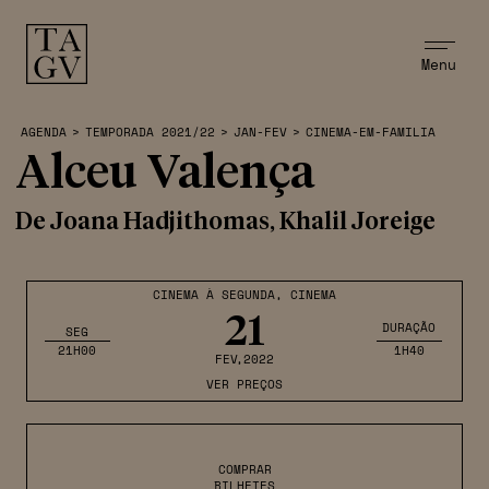
Menu
AGENDA
>
TEMPORADA 2021/22
>
JAN-FEV
>
CINEMA-EM-FAMILIA
Alceu Valença
De Joana Hadjithomas, Khalil Joreige
CINEMA À SEGUNDA
,
CINEMA
21
DURAÇÃO
SEG
21H00
1H40
FEV
,2022
VER PREÇOS
COMPRAR
BILHETES