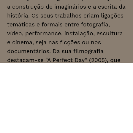
a construção de imaginários e a escrita da
história. Os seus trabalhos criam ligações
temáticas e formais entre fotografia,
vídeo, performance, instalação, escultura
e cinema, seja nas ficções ou nos
documentários. Da sua filmografia
destacam-se “A Perfect Day” (2005), que
se estreou no Festival de Locarno e foi
galardoado com o Prémio FIPRESCI, “Eu
Quero Ver2 (2008), protagonizado por
Catherine Deneuve e Rabih Mroué, “The
Lebanese Rocket Society: The Strange
Tale of the Lebanese Space Race” (2012),
que recebeu múltiplos prémios, e
“Ismyrna” (2016), que testemunha o