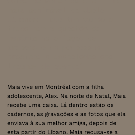
Caixa de Memórias é o filme
mais admirável da dupla
libanesa, que têm vindo a
trabalhar a questão da
memória na criação de
imagens e os processos
emocionais associados aos
traumas de guerra
Maia vive em Montréal com a filha
adolescente, Alex. Na noite de Natal, Maia
recebe uma caixa. Lá dentro estão os
cadernos, as gravações e as fotos que ela
enviava à sua melhor amiga, depois de
esta partir do Líbano. Maia recusa-se a