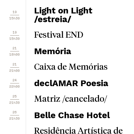
Light on Light
19
/estreia/
15h30
19
Festival END
15h30
21
Memória
18h00
21
Caixa de Memórias
21h00
24
declAMAR Poesia
22h00
25
Matriz /cancelado/
21h30
26
Belle Chase Hotel
21h30
Residência Artística de