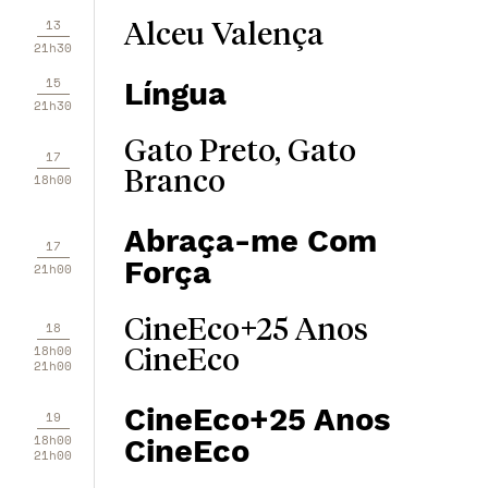
13
Alceu Valença
21h30
15
Língua
21h30
Gato Preto, Gato
17
Branco
18h00
Abraça-me Com
17
Força
21h00
CineEco+25 Anos
18
18h00
CineEco
21h00
CineEco+25 Anos
19
18h00
CineEco
21h00