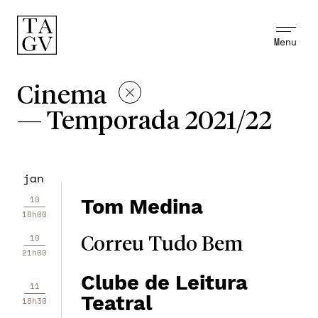
Menu
Cinema
—
Temporada 2021/22
jan
10
Tom Medina
18h00
10
Correu Tudo Bem
21h00
Clube de Leitura
11
Teatral
18h30