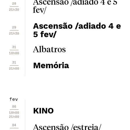
Ascensão /adiado 4 e 5
28
fev/
21h30
Ascensão /adiado 4 e
29
5 fev/
21h30
31
Albatros
18h00
31
Memória
21h00
fev
08
KINO
18h00
21h00
04
Ascensão /estreia/