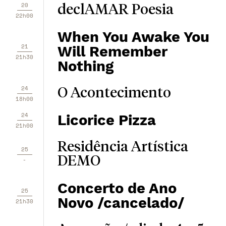
20
declAMAR Poesia
22h00
When You Awake You
21
Will Remember
21h30
Nothing
24
O Acontecimento
18h00
24
Licorice Pizza
21h00
Residência Artística
25
DEMO
-
Concerto de Ano
25
Novo /cancelado/
21h30