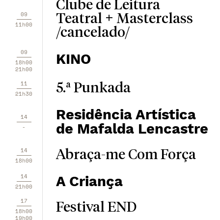
Clube de Leitura
09
Teatral + Masterclass
11h00
/cancelado/
09
KINO
18h00
21h00
11
5.ª Punkada
21h30
Residência Artística
14
de Mafalda Lencastre
-
14
Abraça-me Com Força
18h00
14
A Criança
21h00
17
Festival END
18h00
19h00