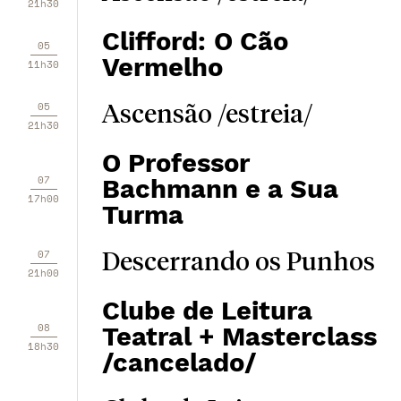
21h30
Clifford: O Cão
05
Vermelho
11h30
05
Ascensão /estreia/
21h30
O Professor
07
Bachmann e a Sua
17h00
Turma
07
Descerrando os Punhos
21h00
Clube de Leitura
08
Teatral + Masterclass
18h30
/cancelado/