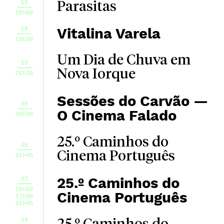
18
Parasitas
15h00
18
Vitalina Varela
18h30
Um Dia de Chuva em
18
Nova Iorque
21h30
Sessões do Carvão —
20
O Cinema Falado
20h30
25.º Caminhos do
22
Cinema Português
21h45
23
25.º Caminhos do
15h00
Cinema Português
17h30
21h45
24