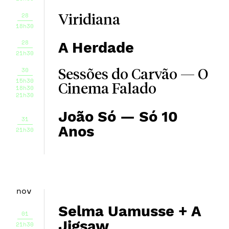
28
Viridiana
18h30
28
A Herdade
21h30
30
Sessões do Carvão — O
15h30
Cinema Falado
18h30
21h30
João Só — Só 10
31
Anos
21h30
nov
Selma Uamusse + A
01
Jigsaw
21h30