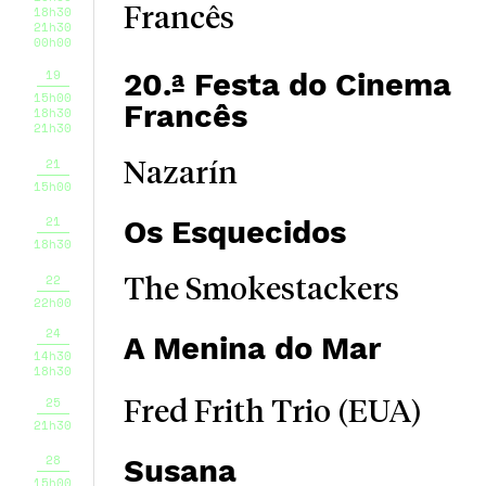
18h30
Francês
21h30
00h00
19
20.ª Festa do Cinema
15h00
Francês
18h30
21h30
21
Nazarín
15h00
21
Os Esquecidos
18h30
22
The Smokestackers
22h00
24
A Menina do Mar
14h30
18h30
25
Fred Frith Trio (EUA)
21h30
28
Susana
15h00