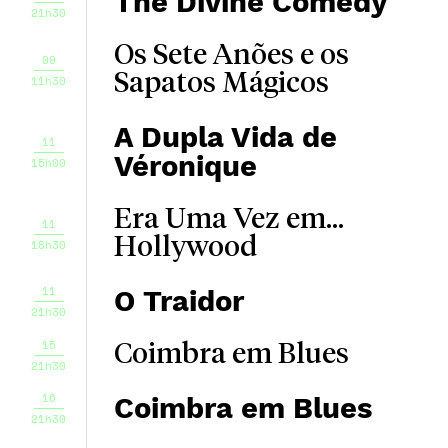
The Divine Comedy
21h30
Os Sete Anões e os
09
Sapatos Mágicos
11h30
A Dupla Vida de
11
Véronique
15h00
Era Uma Vez em...
11
Hollywood
18h30
11
O Traidor
21h30
15
Coimbra em Blues
21h30
16
Coimbra em Blues
21h30