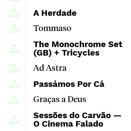
15h00
09
A Herdade
18h30
09
Tommaso
21h30
The Monochrome Set
14
(GB) + Tricycles
21h30
16
Ad Astra
15h00
16
Passámos Por Cá
18h30
16
Graças a Deus
21h30
Sessões do Carvão —
18
O Cinema Falado
20h30