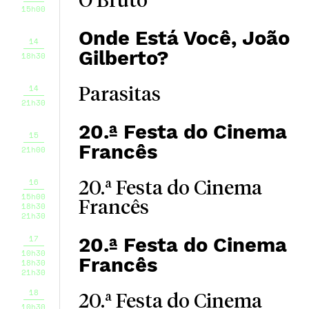
O Bruto
15h00
Onde Está Você, João
14
Gilberto?
18h30
14
Parasitas
21h30
20.ª Festa do Cinema
15
Francês
21h00
16
20.ª Festa do Cinema
15h00
Francês
18h30
21h30
17
20.ª Festa do Cinema
10h30
Francês
18h30
21h30
18
20.ª Festa do Cinema
10h30