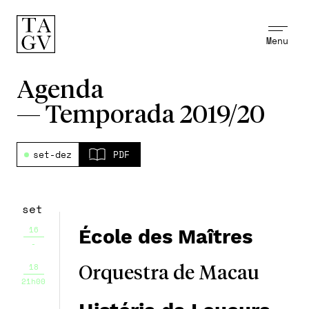
Menu
Agenda
—
Temporada 2019/20
set-dez
PDF
set
16
École des Maîtres
-
18
Orquestra de Macau
21h00