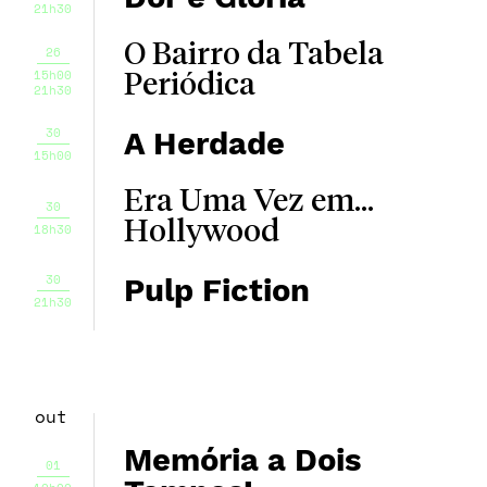
21h30
O Bairro da Tabela
26
15h00
Periódica
21h30
30
A Herdade
15h00
Era Uma Vez em...
30
Hollywood
18h30
30
Pulp Fiction
21h30
out
Memória a Dois
01