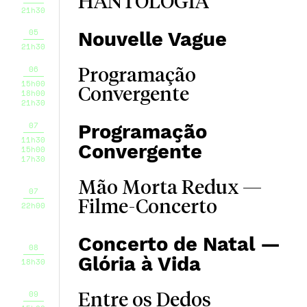
HANTOLOGIA
21h30
05
Nouvelle Vague
21h30
06
Programação
15h00
Convergente
18h00
21h30
07
Programação
11h30
Convergente
15h00
17h30
Mão Morta Redux —
07
Filme-Concerto
22h00
Concerto de Natal —
08
Glória à Vida
18h30
09
Entre os Dedos