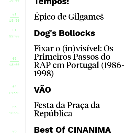
Tempos!
10h00
01
Épico de Gilgameš
18h30
01
Dog's Bollocks
22h00
Fixar o (in)visível: Os
Primeiros Passos do
03
RAP em Portugal (1986-
18h00
1998)
04
VÃO
21h30
Festa da Praça da
05
República
10h30
Best Of CINANIMA
05