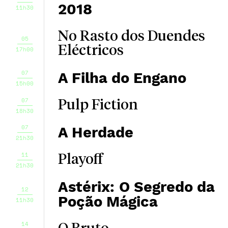
2018
11h30
No Rasto dos Duendes
05
Eléctricos
17h00
07
A Filha do Engano
15h00
07
Pulp Fiction
18h30
07
A Herdade
21h30
11
Playoff
21h30
Astérix: O Segredo da
12
Poção Mágica
11h30
14