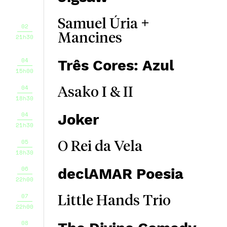
Samuel Úria +
02
Mancines
21h30
04
Três Cores: Azul
15h00
04
Asako I & II
18h30
04
Joker
21h30
05
O Rei da Vela
18h30
06
declAMAR Poesia
22h00
07
Little Hands Trio
22h00
08