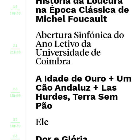
História da Loucura
19
na Época Clássica de
18h30
Michel Foucault
Abertura Sinfónica do
Ano Letivo da
21
Universidade de
21h30
Coimbra
A Idade de Ouro + Um
Cão Andaluz + Las
23
Hurdes, Terra Sem
15h00
Pão
23
Ele
18h30
23
Dor e Glória