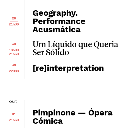
Geography.
28
Performance
21h30
Acusmática
Um Líquido que Queria
30
18h00
Ser Sólido
21h30
30
[re]interpretation
22H00
out
Pimpinone — Ópera
01
Cómica
21h30