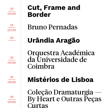
Cut, Frame and
16
Border
18h00
24
Bruno Pernadas
21h30
25
Urândia Aragão
Orquestra Académica
25
da Universidade de
18h00
Coimbra
26
Mistérios de Lisboa
18H30
Coleção Dramaturgia —
26
By Heart e Outras Peças
18H30
Curtas