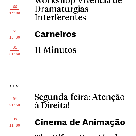
Workshop Vivência de
22
Dramaturgias
10h00
Interferentes
31
Carneiros
18H30
31
11 Minutos
21h30
nov
Segunda-feira: Atenção
04
à Direita!
21h30
05
Cinema de Animação
11H00