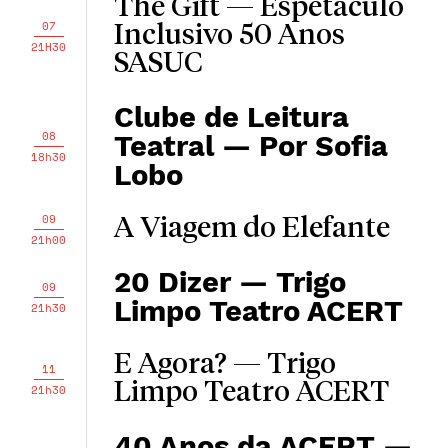
The Gift — Espetáculo
07
Inclusivo 50 Anos
21H30
SASUC
Clube de Leitura
08
Teatral — Por Sofia
18h30
Lobo
09
A Viagem do Elefante
21h00
20 Dizer — Trigo
09
Limpo Teatro ACERT
21h30
E Agora? — Trigo
11
Limpo Teatro ACERT
21h30
40 Anos da ACERT —