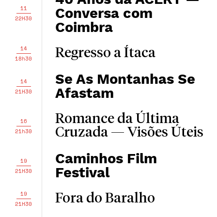
11
Conversa com
22H30
Coimbra
14
Regresso a Ítaca
18h30
Se As Montanhas Se
14
Afastam
21H30
Romance da Última
16
Cruzada — Visões Úteis
21h30
Caminhos Film
19
Festival
21H30
19
Fora do Baralho
21H30