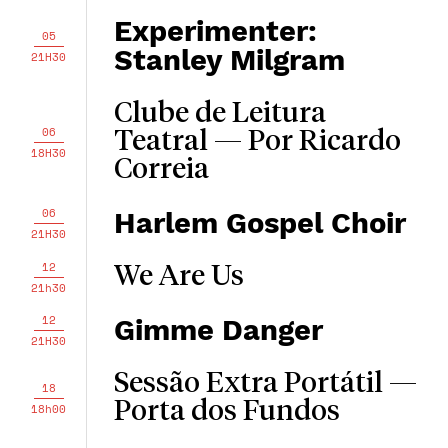
Experimenter:
05
Stanley Milgram
21H30
Clube de Leitura
06
Teatral — Por Ricardo
18H30
Correia
06
Harlem Gospel Choir
21H30
12
We Are Us
21h30
12
Gimme Danger
21H30
Sessão Extra Portátil —
18
Porta dos Fundos
18h00