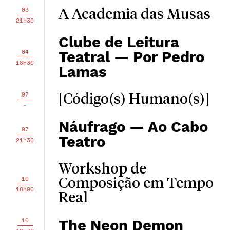
03
A Academia das Musas
21h30
Clube de Leitura
04
Teatral — Por Pedro
18H30
Lamas
07
[Código(s) Humano(s)]
-
Náufrago — Ao Cabo
07
Teatro
21h30
Workshop de
10
Composição em Tempo
18h00
Real
10
The Neon Demon