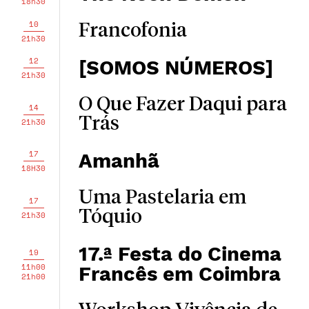
18h30
10
Francofonia
21h30
12
[SOMOS NÚMEROS]
21h30
O Que Fazer Daqui para
14
Trás
21h30
17
Amanhã
18H30
Uma Pastelaria em
17
Tóquio
21h30
17.ª Festa do Cinema
19
11h00
Francês em Coimbra
21h00