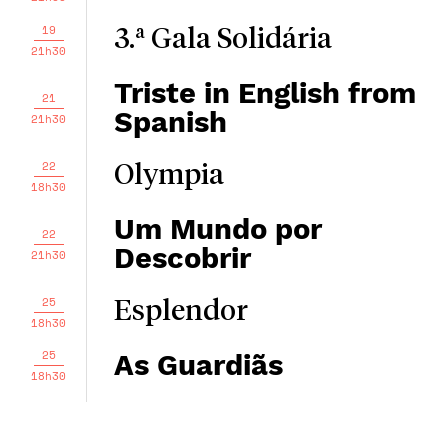
19
3.ª Gala Solidária
21h30
Triste in English from
21
Spanish
21h30
22
Olympia
18h30
Um Mundo por
22
Descobrir
21h30
25
Esplendor
18h30
25
As Guardiãs
18h30