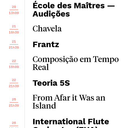
École des Maîtres —
20
Audições
13h00
21
Chavela
18h30
21
Frantz
21h30
Composição em Tempo
22
Real
18h00
22
Teoria 5S
21h30
From Afar it Was an
25
Island
21h30
International Flute
26