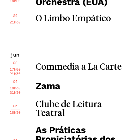
Orchestra (EUA)
18h00
29
O Limbo Empático
21h30
jun
02
Commedia a La Carte
17h00
21h30
04
Zama
18h30
21h30
Clube de Leitura
05
Teatral
18h30
As Práticas
Propiciatórias dos