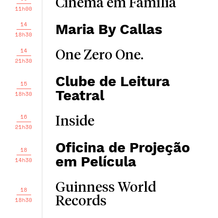
Cinema em Família
11h00
14
Maria By Callas
18h30
14
One Zero One.
21h30
Clube de Leitura
15
Teatral
18h30
16
Inside
21h30
Oficina de Projeção
18
em Película
14h30
Guinness World
18
Records
18h30