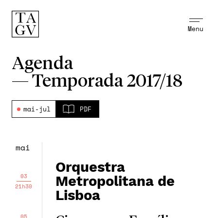
Menu
Agenda
—
Temporada 2017/18
mai-jul
PDF
mai
Orquestra
03
Metropolitana de
21h30
Lisboa
05