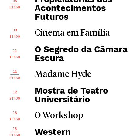
08
Acontecimentos
21h30
Futuros
09
Cinema em Família
11h00
O Segredo da Câmara
11
Escura
18h30
11
Madame Hyde
21h30
Mostra de Teatro
12
Universitário
21h30
18
O Workshop
18h30
18
Western
21h30