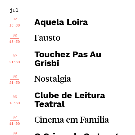
jul
02
Aquela Loira
18h30
02
Fausto
18h30
Touchez Pas Au
02
Grisbi
21h30
02
Nostalgia
21h30
Clube de Leitura
03
Teatral
18h30
07
Cinema em Família
11h00
09