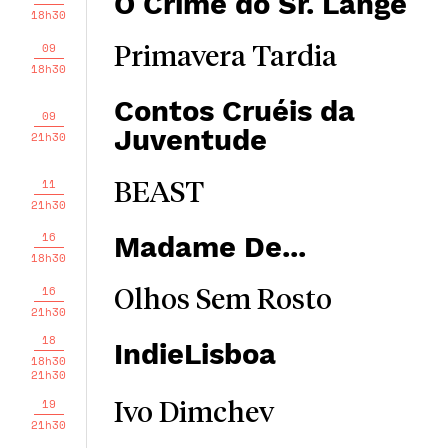
O Crime do Sr. Lange
18h30
09
Primavera Tardia
18h30
Contos Cruéis da
09
Juventude
21h30
11
BEAST
21h30
16
Madame De...
18h30
16
Olhos Sem Rosto
21h30
18
IndieLisboa
18h30
21h30
19
Ivo Dimchev
21h30