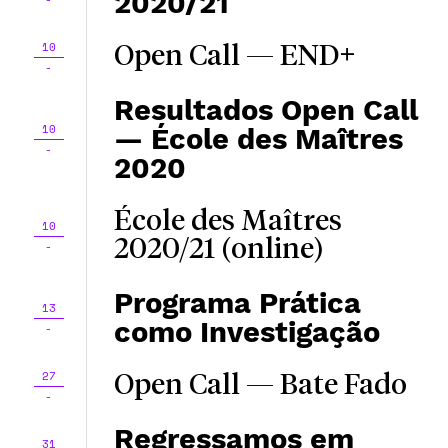
2020/21
10
Open Call — END+
-
Resultados Open Call
10
— École des Maîtres
-
2020
École des Maîtres
10
2020/21 (online)
-
Programa Prática
13
como Investigação
-
27
Open Call — Bate Fado
-
Regressamos em
31