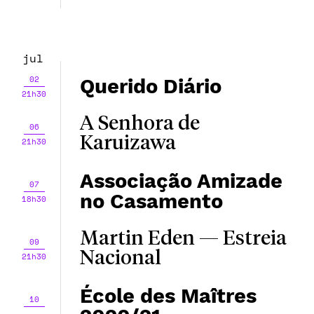
jul
02
Querido Diário
21h30
A Senhora de
06
Karuizawa
21h30
Associação Amizade
07
no Casamento
18h30
Martin Eden — Estreia
09
Nacional
21h30
École des Maîtres
10
-