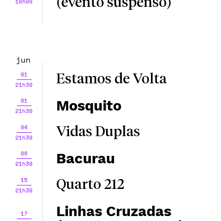
(evento suspenso)
18h00
jun
01
Estamos de Volta
21h30
01
Mosquito
21h30
04
Vidas Duplas
21h30
08
Bacurau
21h30
15
Quarto 212
21h30
Linhas Cruzadas
17