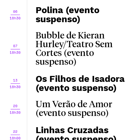
Polina (evento
06
suspenso)
18h30
Bubble de Kieran
Hurley/Teatro Sem
07
Cortes (evento
18h30
suspenso)
Os Filhos de Isadora
13
(evento suspenso)
18h30
Um Verão de Amor
20
(evento suspenso)
18h30
Linhas Cruzadas
22
(evento suspenso)
18h00