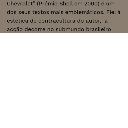
Chevrolet” (Prémio Shell em 2000) é um
dos seus textos mais emblemáticos. Fiel à
estética de contracultura do autor, a
acção decorre no submundo brasileiro
dos anos 70. Nesse universo de
prostituição, assaltos e lutas de rua,
quatro irmãos têm de lidar com a morte
do pai – um ladrão de automóveis – e
com as respetivas consequências.
DATA
HORÁRIO
11, Janeiro 2022
18H30