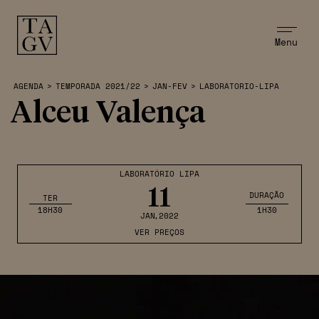
Menu
AGENDA
>
TEMPORADA 2021/22
>
JAN-FEV
>
LABORATORIO-LIPA
Alceu Valença
LABORATÓRIO LIPA
11
DURAÇÃO
TER
18H30
1H30
JAN
,2022
VER PREÇOS