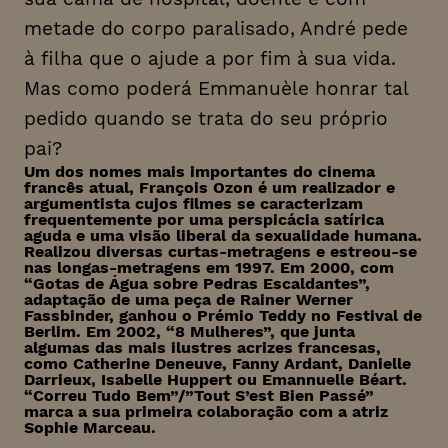
metade do corpo paralisado, André pede
à filha que o ajude a por fim à sua vida.
Mas como poderá Emmanuèle honrar tal
pedido quando se trata do seu próprio
pai?
Um dos nomes mais importantes do cinema
francês atual, François Ozon é um realizador e
argumentista cujos filmes se caracterizam
frequentemente por uma perspicácia satírica
aguda e uma visão liberal da sexualidade humana.
Realizou diversas curtas-metragens e estreou-se
nas longas-metragens em 1997. Em 2000, com
“Gotas de Água sobre Pedras Escaldantes”,
adaptação de uma peça de Rainer Werner
Fassbinder, ganhou o Prémio Teddy no Festival de
Berlim. Em 2002, “8 Mulheres”, que junta
algumas das mais ilustres acrizes francesas,
como Catherine Deneuve, Fanny Ardant, Danielle
Darrieux, Isabelle Huppert ou Emannuelle Béart.
“Correu Tudo Bem”/”Tout S’est Bien Passé”
marca a sua primeira colaboração com a atriz
Sophie Marceau.