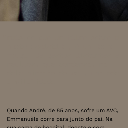
mais do que um filme sobre a
morte assistida, é um drama
frugal de gestos distantes e
neutros, que condensa, na
determinação do ser, uma ode
à vitalidade
Quando André, de 85 anos, sofre um AVC,
Emmanuèle corre para junto do pai. Na
sua cama de hospital, doente e com