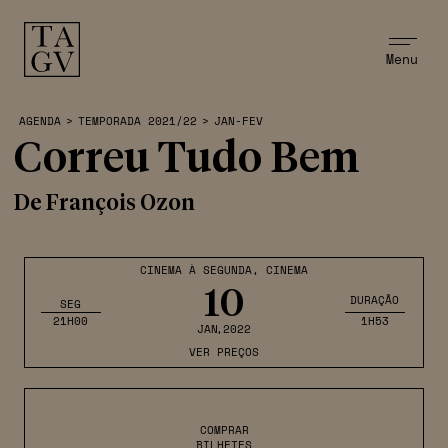
Menu
AGENDA
>
TEMPORADA 2021/22
>
JAN-FEV
Correu Tudo Bem
De François Ozon
CINEMA À SEGUNDA
,
CINEMA
10
DURAÇÃO
SEG
21H00
1H53
JAN
,2022
VER PREÇOS
COMPRAR
BILHETES