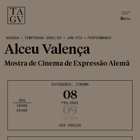
Menu
AGENDA
>
TEMPORADA 2021/22
>
JAN-FEV
>
PERFORMANCE
Alceu Valença
Mostra de Cinema de Expressão Alemã
EXTENSÕES
,
CINEMA
08
SEG
FEV
,2021
18H00
09
21H00
FEV
,2022
VER PREÇOS