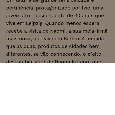
Um drama de grande sensibilidade e
pertinência, protagonizado por Ivie, uma
jovem afro-descendente de 30 anos que
vive em Leipzig. Quando menos espera,
recebe a visita de Naomi, a sua meia-irmã
mais nova, que vive em Berlim. À medida
que as duas, produtos de cidades bem
diferentes, se vão conhecendo, o efeito
desestabilizador de Naomi faz com que
Ivie questione todo o seu universo.
Estreia nacional. A realizadora é nomeada
para o Prémio do Público
Prémio de Cinema Alemão 2021: Melhor
atriz secundária para Lorna Ishema
com Haley Louise Jones, Lorna Ishema,