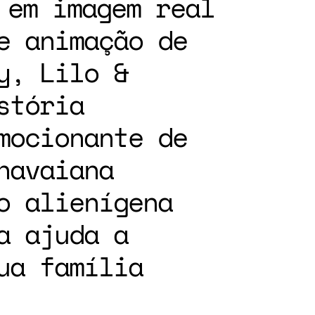
 em imagem real
e animação de
y, Lilo &
stória
mocionante de
havaiana
o alienígena
a ajuda a
ua família