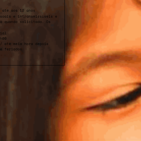
 até aos 12 anos
soais e intransmissíveis e
da quando solicitada. Os
ial
h00
/ até meia hora depois
e feriados