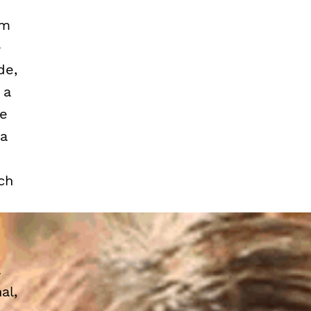
um
e
de,
 a
 e
ra
ch
a
al,