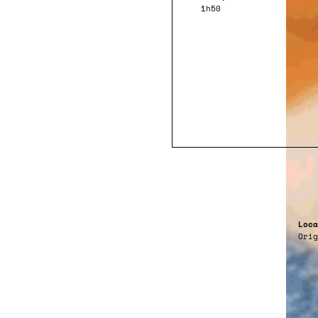
1h50
Loca
Orig