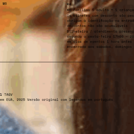
M6
€4
€6 Famílias 1 adulto + 1 criança
Os bilhetes com desconto são pes
obrigam à identificação na entra
descontos não são acumuláveis
Bilheteira / atendimento presenc
segunda a sexta-feira 17h00 — 20
em dias de eventos 1 hora antes 
encerrada aos sábados, domingos 
l
TAGV
em EUA, 2025 Versão original com legendas em português