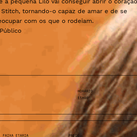
e a pequena Lilo vai conseguir abrir o coraçã
 Stitch, tornando-o capaz de amar e de se
eocupar com os que o rodeiam.
Público
HORÁRIO
11H00
FAIXA ETÁRIA
PREÇO