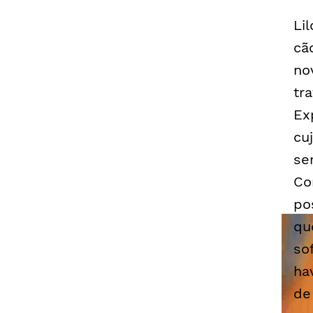
Li
cã
no
tr
Ex
cu
se
Co
po
qu
so
ha
de