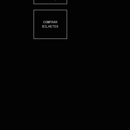
COMPRAR
BILHETES
S
C
R
O
L
L