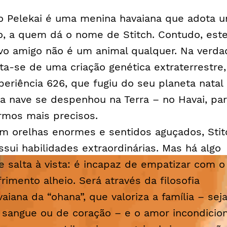
lo Pelekai é uma menina havaiana que adota 
o, a quem dá o nome de Stitch. Contudo, est
vo amigo não é um animal qualquer. Na verda
ata-se de uma criação genética extraterrestre,
periência 626, que fugiu do seu planeta natal
ja nave se despenhou na Terra – no Havai, pa
rmos mais precisos.
m orelhas enormes e sentidos aguçados, Stit
ssui habilidades extraordinárias. Mas há algo
e salta à vista: é incapaz de empatizar com o
frimento alheio. Será através da filosofia
vaiana da “ohana”, que valoriza a família – sej
 sangue ou de coração – e o amor incondicion