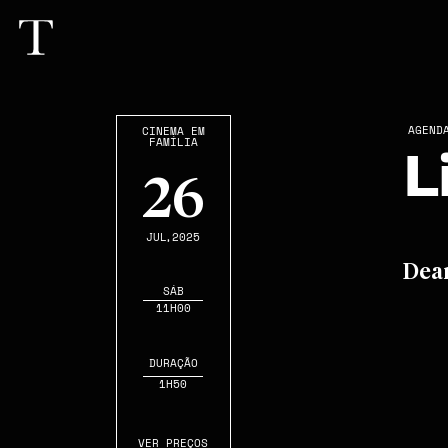
AGEND
CINEMA EM
FAMÍLIA
L
26
JUL
,2025
Dea
SÁB
11H00
DURAÇÃO
1H50
VER PREÇOS