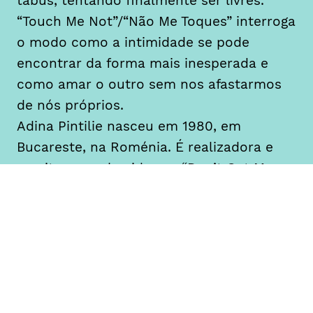
tabus, tentando finalmente ser livres.
“Touch Me Not”/“Não Me Toques” interroga
o modo como a intimidade se pode
encontrar da forma mais inesperada e
como amar o outro sem nos afastarmos
de nós próprios.
Adina Pintilie nasceu em 1980, em
Bucareste, na Roménia. É realizadora e
escritora, conhecida por “Don’t Get Me
Wrong” (2007) e “Sandpit #186” (2009).
“Touch Me Not” (2018) é a sua primeira
longa-metragem e venceu o Urso de Ouro
na 68ª edição do Festival de Cinema de
Berlim.