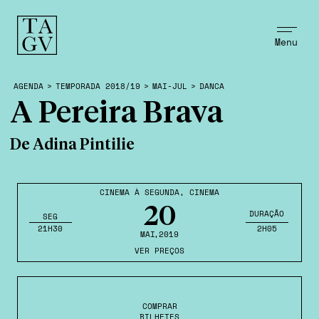
Menu
AGENDA
>
TEMPORADA 2018/19
>
MAI-JUL
>
DANCA
A Pereira Brava
De Adina Pintilie
CINEMA À SEGUNDA
,
CINEMA
20
DURAÇÃO
SEG
21H30
2H05
MAI
,2019
VER PREÇOS
COMPRAR
BILHETES