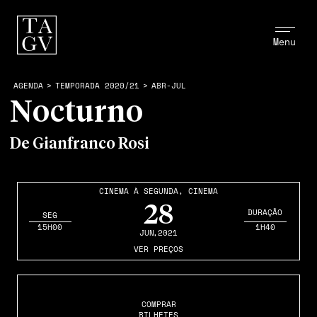
Menu
AGENDA
>
TEMPORADA 2020/21
>
ABR-JUL
Nocturno
De Gianfranco Rosi
CINEMA À SEGUNDA
,
CINEMA
28
DURAÇÃO
SEG
15H00
1H40
JUN
,2021
VER PREÇOS
COMPRAR
BILHETES