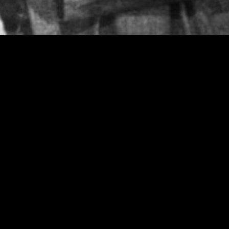
é, principalmente, um dos
mais comoventes retratos de
uma relação entre pai e
filho
O mais famoso filme do neo-realismo
italiano, da autoria de Cesare Zavattini
(argumentista)e-Vittorio De Sica
(realizador). A história de um
desempregado a quem roubam a