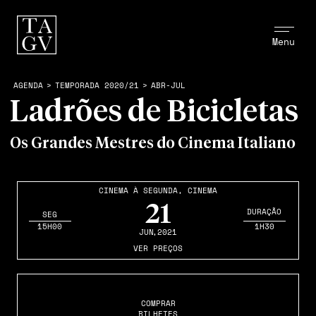
Menu
AGENDA
>
TEMPORADA 2020/21
>
ABR-JUL
Ladrões de Bicicletas
Os Grandes Mestres do Cinema Italiano
CINEMA À SEGUNDA
,
CINEMA
21
DURAÇÃO
SEG
15H00
1H30
JUN
,2021
VER PREÇOS
COMPRAR
BILHETES