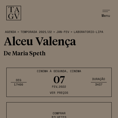
Menu
AGENDA
>
TEMPORADA 2021/22
>
JAN-FEV
>
LABORATORIO-LIPA
Alceu Valença
De Maria Speth
CINEMA À SEGUNDA
,
CINEMA
07
DURAÇÃO
SEG
17H00
3H37
FEV
,2022
VER PREÇOS
COMPRAR
BILHETES