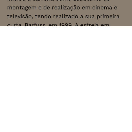
montagem e de realização em cinema e
televisão, tendo realizado a sua primeira
curta, Barfuss, em 1999. A estreia em
longas-metragens dá-se com o filme In
den Tag Hinein, em 2001, premiado no
Festival de Roterdão. Em 2007, estreia
Madonas no Festival de Berlim, onde
regressaria com Töchter, em 2014. Speth
surge associada ao grupo designado como
“Escola de Berlim”, composto por um
conjunto de cineastas germânicos que
emergiram na década de 90, dando novo
fôlego ao cinema alemão. Mr. Bachmann
and His Class (2021) é o seu mais recente
trabalho.