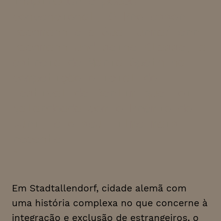
inspirador e pouco
convencional, O Professor
Bachmann e a Sua Turma/Herr
Bachmann und seine Klasse, a
estreia de Maria Speth na
competição oficial do
festival de Berlim que foi
galardoada com o Prémio do
Júri, é o seu filme mais
recente
Em Stadtallendorf, cidade alemã com
uma história complexa no que concerne à
integração e exclusão de estrangeiros, o