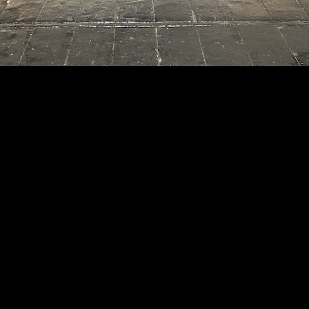
o projeto Que Gestos Sou Nos
Sons Em Que Te Vejo é uma
iniciativa do Museu Nacional
Machado de Castro (MNMC) em
parceria com o Teatro
Académico de Gil Vicente e o
Plano Nacional das Artes
(PNA)
Partindo das coleções do MNMC,