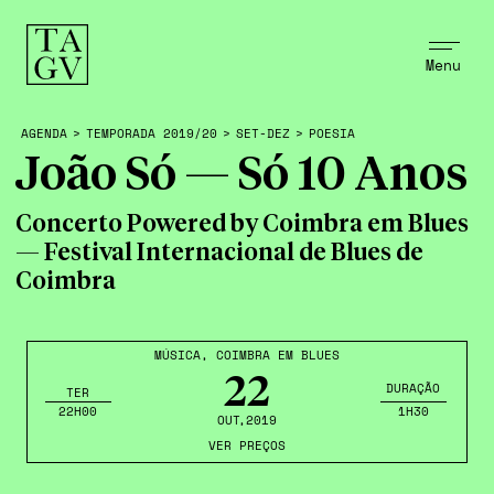
Menu
AGENDA
>
TEMPORADA 2019/20
>
SET-DEZ
>
POESIA
João Só — Só 10 Anos
Concerto Powered by Coimbra em Blues
— Festival Internacional de Blues de
Coimbra
MÚSICA
,
COIMBRA EM BLUES
22
DURAÇÃO
TER
22H00
1H30
OUT
,2019
VER PREÇOS