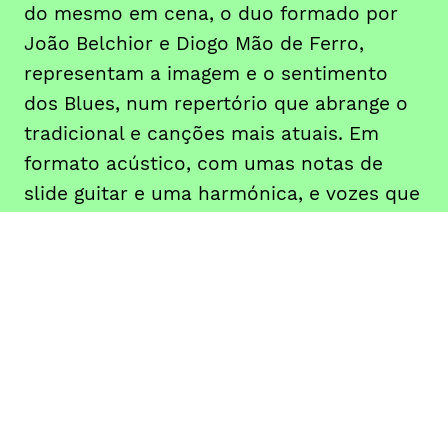
do mesmo em cena, o duo formado por
João Belchior e Diogo Mão de Ferro,
representam a imagem e o sentimento
dos Blues, num repertório que abrange o
tradicional e canções mais atuais. Em
formato acústico, com umas notas de
slide guitar e uma harmónica, e vozes que
cantam essas letras já tantas vezes
passadas de geração em geração.
DATA
HORÁRIO
22, Outubro 2019
22H00