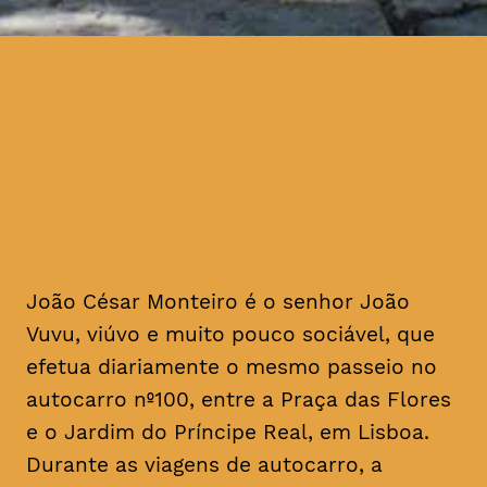
homenagem ao realizador, no
mês em que se cumprem 16
anos da sua morte
João César Monteiro é o senhor João
Vuvu, viúvo e muito pouco sociável, que
efetua diariamente o mesmo passeio no
autocarro nº100, entre a Praça das Flores
e o Jardim do Príncipe Real, em Lisboa.
Durante as viagens de autocarro, a