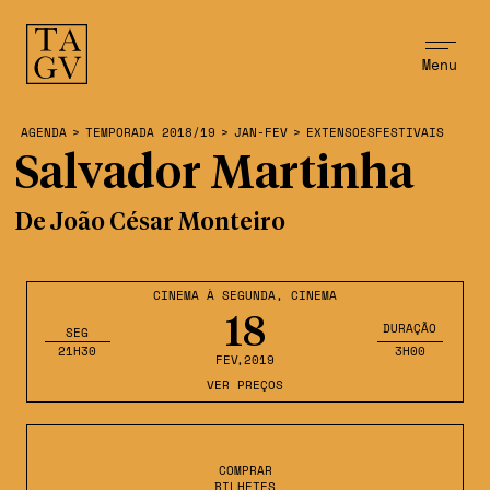
Menu
AGENDA
>
TEMPORADA 2018/19
>
JAN-FEV
>
EXTENSOESFESTIVAIS
Salvador Martinha
De João César Monteiro
CINEMA À SEGUNDA
,
CINEMA
18
DURAÇÃO
SEG
21H30
3H00
FEV
,2019
VER PREÇOS
COMPRAR
BILHETES