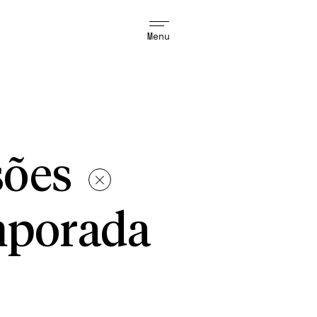
Menu
sões
porada