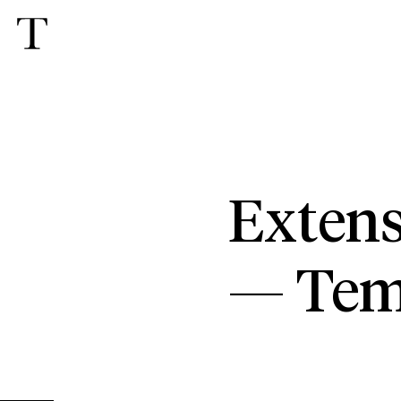
Exten
—
Tem